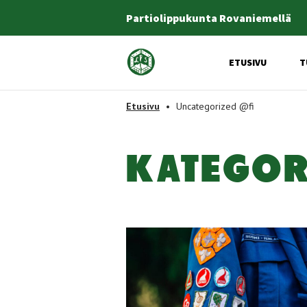
Partiolippukunta Rovaniemellä
Etusivulle
ETUSIVU
T
-
Etusivu
•
Uncategorized @fi
KA­TE­GO­