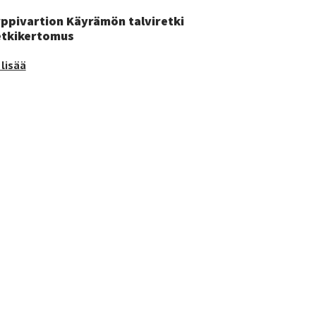
ppivartion Käyrämön talviretki
etkikertomus
pivartion
lisää
rämön
iretki
kikertomus