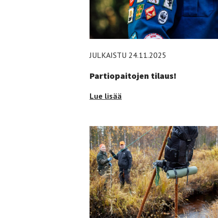
JULKAISTU 24.11.2025
Partiopaitojen tilaus!
Partiopaitojen
Lue lisää
tilaus!
-