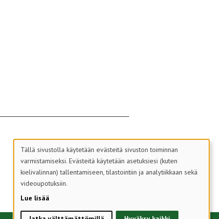
Tällä sivustolla käytetään evästeitä sivuston toiminnan
varmistamiseksi. Evästeitä käytetään asetuksiesi (kuten
kielivalinnan) tallentamiseen, tilastointiin ja analytiikkaan sekä
videoupotuksiin.
Lue lisää
Jatka välttämättömillä
Hyväksy kaikki