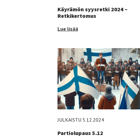
Käyrämön syysretki 2024 –
Retkikertomus
Käyrämön
Lue lisää
syysretki
2024
–
Retkikertomus
-
JULKAISTU 5.12.2024
Partiolupaus 5.12