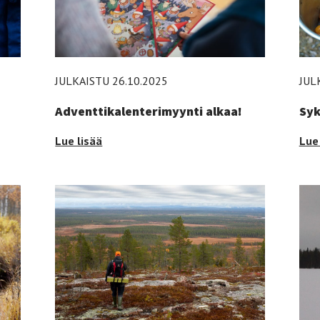
JULKAISTU 26.10.2025
JUL
Adventtikalenterimyynti alkaa!
Syk
Adventtikalenterimyynti
Syk
Lue lisää
Lue 
alkaa!
tap
-
-