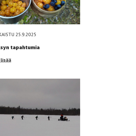
KAISTU 25.9.2025
syn tapahtumia
syn
lisää
ahtumia