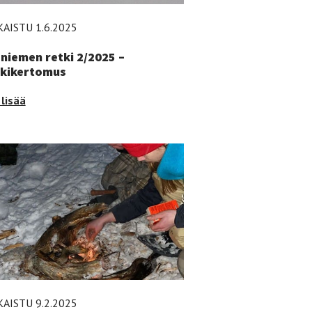
KAISTU 1.6.2025
niemen retki 2/2025 –
kikertomus
niemen
lisää
i
025
kikertomus
KAISTU 9.2.2025