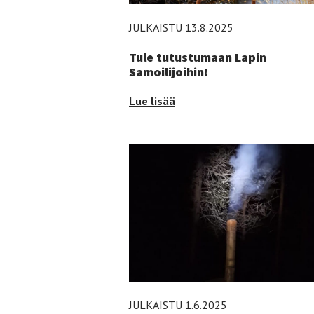
JULKAISTU 13.8.2025
Tule tutustumaan Lapin
Samoilijoihin!
Tule
Lue lisää
tutustumaan
Lapin
Samoilijoihin!
-
JULKAISTU 1.6.2025