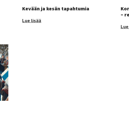
Kevään ja kesän tapahtumia
Kor
– r
Kevään
Lue lisää
Korp
Lue 
ja
Käy
kesän
talv
tapahtumia
–
-
ret
-