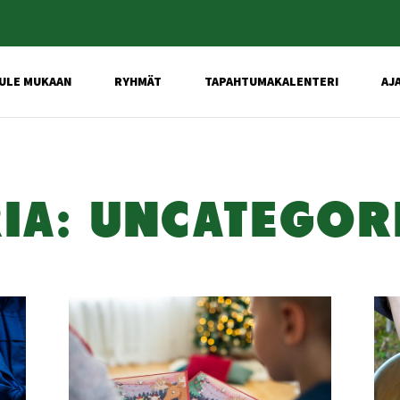
ULE MUKAAN
RYHMÄT
TAPAHTUMAKALENTERI
AJ
RIA: UNCA­TE­GO­