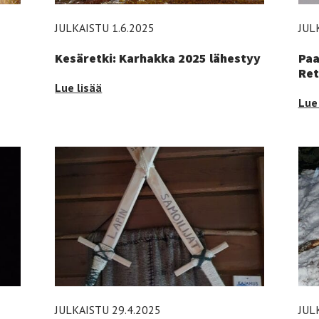
JULKAISTU 1.6.2025
JUL
Kesäretki: Karhakka 2025 lähestyy
Paa
Ret
Kesäretki:
Lue lisää
Paa
Lue 
Karhakka
retk
2025
2/2
lähestyy
–
-
Ret
-
JULKAISTU 29.4.2025
JUL