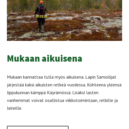
Mu­kaan ai­kui­se­na
Mukaan kannattaa tulla myös aikuisena. Lapin Samoilijat
järjestää kaksi aikuisten retkeä vuodessa. Kohteena yleensä
lippukunnan kämppä Käyrämössä. Lisäksi lasten
vanhemmat voivat osallistua viikkotoimintaan, retkille ja
leireille.