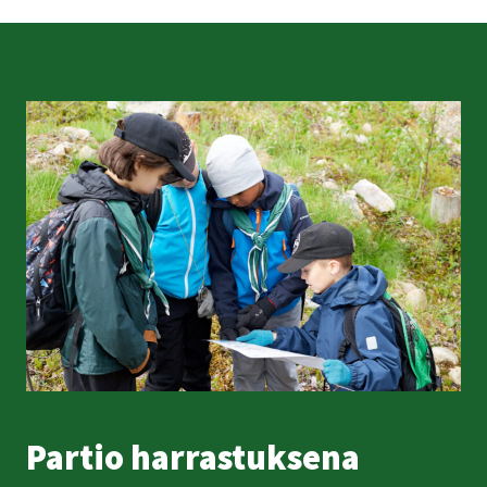
Par­tio har­ras­tuk­se­na