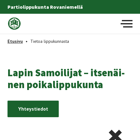
Partiolippukunta Rovaniemellä
Etusivulle
-
Etusivu
•
Tietoa lippukunnasta
La­pin Sa­moi­li­jat – it­se­näi­
nen poi­ka­lip­pu­kun­ta
Yhteystiedot