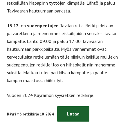
retkeillään Napapiirin tyttöjen kämpälle. Lähtö ja paluu
Tavivaaran hautuumaan parkista.
13.12.
on
sudenpentujen
Tavilan retki. Retki pidetään
päiväretkenä ja menemme seikkailijoiden seuraksi Tavilan
kämpälle. Lähtö 09:00 ja paluu 17:00 Tavivaaran
hautuumaan parkkipaikalta. Myös vanhemmat ovat
tervetulleita retkeilemään tälle niinkuin kaikille muillekin
sudenpentujen retkille! Jos on hiihtokelit niin menemme
suksilla. Matkaa tulee pari kilsaa kämpälle ja päälle
kämpän maastossa hiihtelyt.
Vuoden 2024 Käyrämön syysretken retkikirje:
Lataa
Käyrämö retkikirje 10_2024