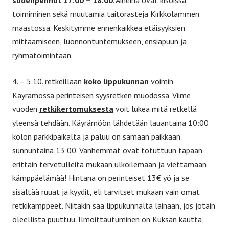
sudenpennut 17:00 – 18:00
. Aiheina ovat kisoissa
toimiminen sekä muutamia taitorasteja Kirkkolammen
maastossa. Keskitymme ennenkaikkea etäisyyksien
mittaamiseen, luonnontuntemukseen, ensiapuun ja
ryhmätoimintaan.
4. – 5.10. retkeillään
koko lippukunnan
voimin
Käyrämössä perinteisen syysretken muodossa. Viime
vuoden
retkikertomuksesta
voit lukea mitä retkellä
yleensä tehdään. Käyrämöön lähdetään lauantaina 10:00
kolon parkkipaikalta ja paluu on samaan paikkaan
sunnuntaina 13:00. Vanhemmat ovat totuttuun tapaan
erittäin tervetulleita mukaan ulkoilemaan ja viettämään
kämppäelämää! Hintana on perinteiset 13€ yö ja se
sisältää ruuat ja kyydit, eli tarvitset mukaan vain omat
retkikamppeet. Niitäkin saa lippukunnalta lainaan, jos jotain
oleellista puuttuu. Ilmoittautuminen on Kuksan kautta,