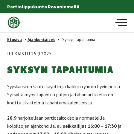
Partiolippukunta Rovaniemellä
Etusivulle
-
Etusivu
•
Ajankohtaiset
•
Syksyn tapahtumia
JULKAISTU 25.9.2025
SYK­SYN TA­PAH­TU­MIA
Syyskausi on saatu käyntiin ja kaikkiin ryhmiin hyvin poikia.
Syksyllä myös tapahtuu paljon ja tähän artikkeliin on
koottu tiivistelmä tapahtumakalenterista.
28.9
harjoitellaan partiotaitokisoja normaaleilla
koloiltojen ajankohdilla, eli
seikkailijat 16:00 – 17:30
ja