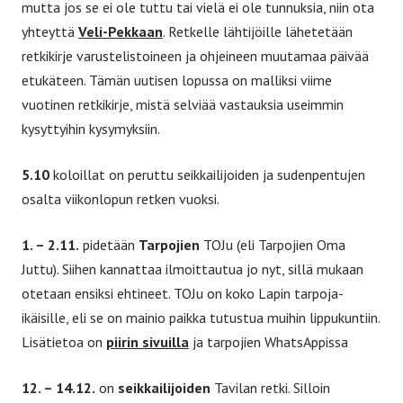
mutta jos se ei ole tuttu tai vielä ei ole tunnuksia, niin ota
yhteyttä
Veli-Pekkaan
. Retkelle lähtijöille lähetetään
retkikirje varustelistoineen ja ohjeineen muutamaa päivää
etukäteen. Tämän uutisen lopussa on malliksi viime
vuotinen retkikirje, mistä selviää vastauksia useimmin
kysyttyihin kysymyksiin.
5.10
koloillat on peruttu seikkailijoiden ja sudenpentujen
osalta viikonlopun retken vuoksi.
1. – 2.11.
pidetään
Tarpojien
TOJu (eli Tarpojien Oma
Juttu). Siihen kannattaa ilmoittautua jo nyt, sillä mukaan
otetaan ensiksi ehtineet. TOJu on koko Lapin tarpoja-
ikäisille, eli se on mainio paikka tutustua muihin lippukuntiin.
Lisätietoa on
piirin sivuilla
ja tarpojien WhatsAppissa
12. – 14.12.
on
seikkailijoiden
Tavilan retki. Silloin